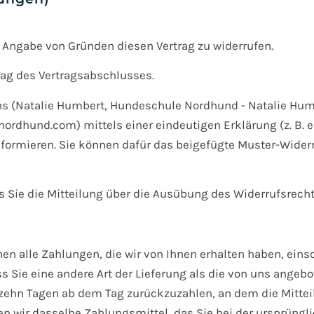
 Angabe von Gründen diesen Vertrag zu widerrufen.
Tag des Vertragsabschlusses.
ns (Natalie Humbert, Hundeschule Nordhund - Natalie Hu
ordhund.com) mittels einer eindeutigen Erklärung (z. B. ei
informieren. Sie können dafür das beigefügte Muster-Wide
ss Sie die Mitteilung über die Ausübung des Widerrufsrecht
nen alle Zahlungen, die wir von Ihnen erhalten haben, ein
ss Sie eine andere Art der Lieferung als die von uns angeb
zehn Tagen ab dem Tag zurückzuzahlen, an dem die Mitteil
 wir dasselbe Zahlungsmittel, das Sie bei der ursprüngli