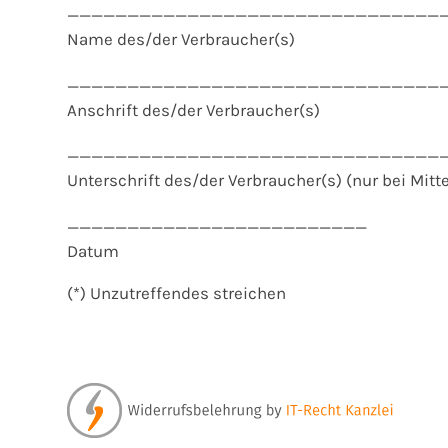
_______________________________
Name des/der Verbraucher(s)
_______________________________
Anschrift des/der Verbraucher(s)
_______________________________
Unterschrift des/der Verbraucher(s) (nur bei Mitte
_________________________
Datum
(*) Unzutreffendes streichen