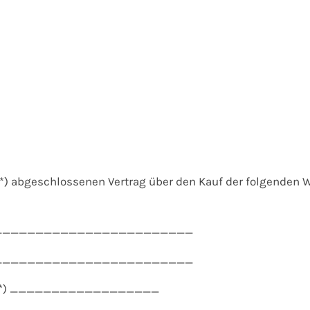
 (*) abgeschlossenen Vertrag über den Kauf der folgenden W
________________________
________________________
am (*) __________________